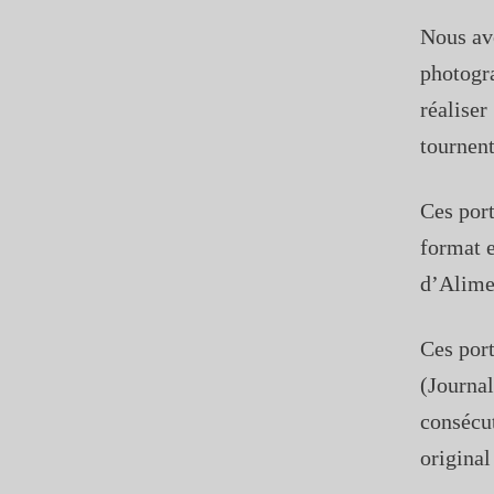
Nous av
photogra
réaliser
tournen
Ces port
format e
d’Alime
Ces port
(Journal
consécu
origina