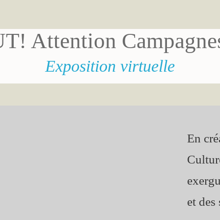
T! Attention Campagnes
Exposition virtuelle
En cré
Cultur
exergu
et des