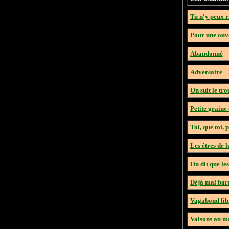
Tu n'y peux r
Pour une ouv
Abandonné
Adversaire
On suit le tr
Petite grain
Toi, que toi, p
Les êtres de 
On dit que le
Déjà mal bar
Vagabond lib
Valsons au m