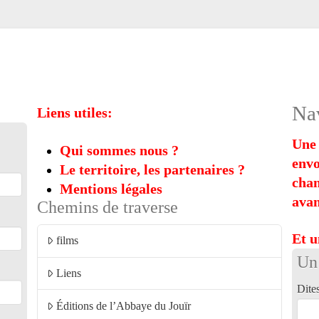
Nav
Liens utiles:
Une 
Qui sommes nous ?
envo
Le territoire, les partenaires ?
chan
Mentions légales
avan
Chemins de traverse
Et u
films
Un
Liens
Dite
Éditions de l’Abbaye du Jouïr