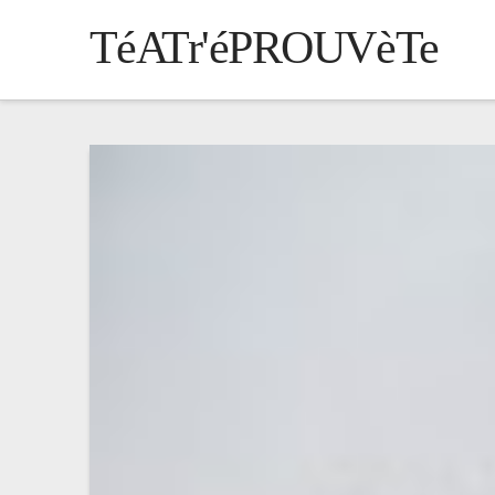
TéATr'éPROUVèTe