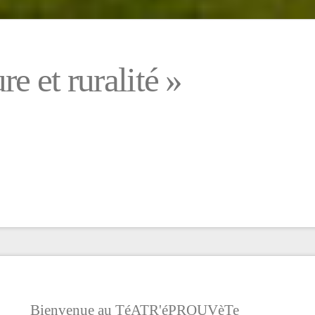
e et ruralité »
Bienvenue au TéATR'éPROUVèTe