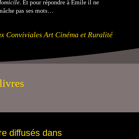
domicile
. Et pour répondre à Emile il ne
mâche pas ses mots…
aux Conviviales Art Cinéma et Ruralité
livres
tre diffusés dans