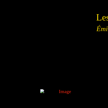
Les
Émi