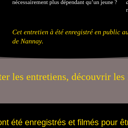
nécessairement plus dépendant qu’un jeune ?
Cet entretien à été enregistré en public 
de Nannay.
er les entretiens, découvrir les 
nt été enregistrés et filmés pour ê