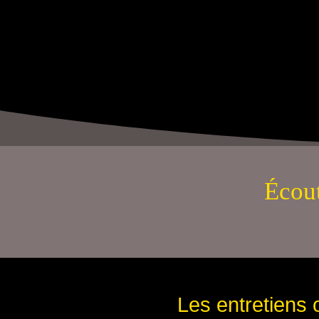
Écout
Les entretiens o