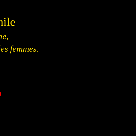
mile
ne,
 des femmes.