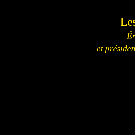
Les
Ém
et présiden