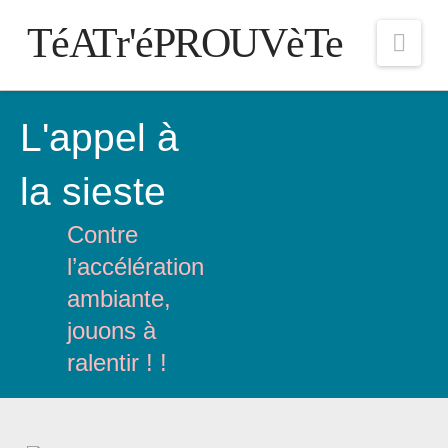
TéATr'éPROUVèTe
Nav
L'appel à
la sieste
Contre
l’accélération
ambiante,
jouons à
ralentir ! !