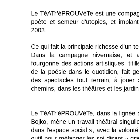
Le TéATr’éPROUVèTe est une compagni
poète et semeur d’utopies, et implan
2003.
Ce qui fait la principale richesse d'un te
Dans la campagne nivernaise, et 
fourgonne des actions artistiques, titill
de la poésie dans le quotidien, fait g
des spectacles tout terrain, à jouer
chemins, dans les théâtres et les jardin
Le TéATr'éPROUVèTe, dans la lignée 
Bojko, mène un travail théâtral singul
dans l’espace social », avec la volonté
outil pour mélanger les soi-disant « gra