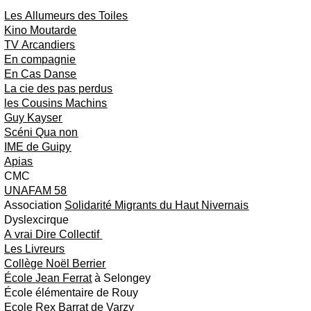
Les Allumeurs des Toiles
Kino Moutarde
TV Arcandiers
En compagnie
En Cas Danse
La cie des pas perdus
les Cousins Machins
Guy Kayser
Scéni Qua non
IME de Guipy
Apias
CMC
UNAFAM 58
Association
Solidarité Migrants du Haut Nivernais
Dyslexcirque
A vrai Dire Collectif
Les Livreurs
Collège Noël Berrier
École Jean Ferrat
à Selongey
École élémentaire de Rouy
Ecole Rex Barrat
de Varzy