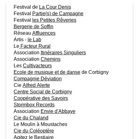
Festival de
La Cour Denis
Festival
Partie(s) de Campagne
Festival
les Petites Rêveries
Bergerie de Soffin
Réseau
Affluences
Artis -
le Lab
Le
Facteur Rural
Association
Itinéraires Singuliers
Association
Chemins
Les
Cultivacteurs
Ecole de musique et de danse
de Corbigny
Compagnie Déviation
Cie
Alfred Alerte
Centre Social de Corbigny
Coopérative des Savoirs
Stormbox Records
Association
Envie d'Abbaye
Cie du Chaland
Le Moulin à Moustaches
Cie du Coléoptère
Agitez le Bestiaire