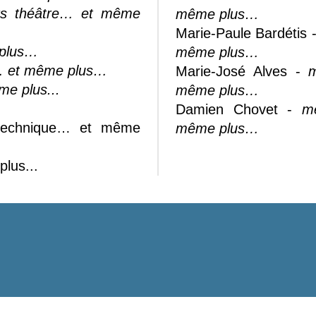
ers théâtre… et même
même plus…
Marie-Paule Bardétis 
 plus…
même plus…
a… et même plus…
Marie-José Alves -
m
me plus...
même plus…
Damien Chovet -
mem
t technique… et même
même plus…
plus...