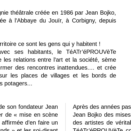
e théâtrale créée en 1986 par Jean Bojko,
tée à l’Abbaye du Jouïr, à Corbigny, depuis
rritoire ce sont les gens qui y habitent !
avec ses habitants, le TéATr’éPROUVèTe
e les relations entre l’art et la société, sème
ermer des rencontres inattendues.... et crée
 sur les places de villages et les bords de
s potagers...
de son fondateur Jean
Après des années pass
ier de « mise en scène
Jean Bojko des mises 
 affirmée d’en faire un
des artistes de vérit
nds » et les soi-disant
TéATr’éPROUVèTe cont