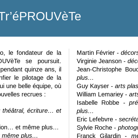
éATr’éPROUVèTe
, le fondateur de la
Martin Février -
décor
OUVèTe se poursuit.
Virginie Jeanson -
déc
pendant quinze ans, il
Jean-Christophe Bou
fier le pilotage de la
plus…
i une belle équipe, où
Guy Kayser -
arts pl
uvelles recrues :
William Lemariey -
art
Isabelle Robbe -
pr
u théâtral, écriture… et
plus…
Eric Lefebvre -
secréta
nation… et même plus…
Sylvie Roche -
photog
et même plus…
Franck Gilardin -
me